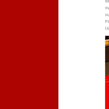
In
ma
nu
Pö
Um