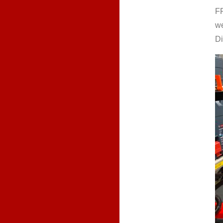
FF
we
Di