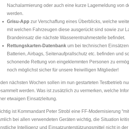
Nachalarmierung oder auch eine kurze Lagemeldung von der
werden.
Grisu-App
zur Verschaffung eines Überblicks, welche weit
mit welchen Fahrzeugen diese ausgerückt sind sowie zur Lag
Brandeinsatz die nächste Wasserentnahmestelle befindet.
Rettungskarten-Datenbank
um bei technischen Einsätzen
Batterien, Airbags, Seitenaufprallschutz etc. befinden und 
schonende Rettung von eingeklemmten Personen zu ermög
noch möglichst sicher für unsere freiwilligen Mitglieder!
 den nächsten Wochen sollen im nun gestarteten Testbetrieb n
sammelt werden. Was ist zusätzlich zu vermerken, welche Inform
ner etwaigen Einsatzleitung.
chtig ist Kommandant Peter Strobl eine FF-Modernisierung “mit
mlich bei allen verwendeten Geräten wichtig, die Situation kriti
nstliche Intelligenz und Einsatzunterstützungsmittel nicht in d