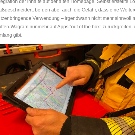
tegration der Inhalte auf der alten Homepage. Selbst erstellte 
ßgeschneidert, bergen aber auch die Gefahr, dass eine Weiter
tzenbringende Verwendung – irgendwann nicht mehr sinnvoll mög
lten-Wagram nunmehr auf Apps “out of the box” zurückgreifen, 
fang gibt.