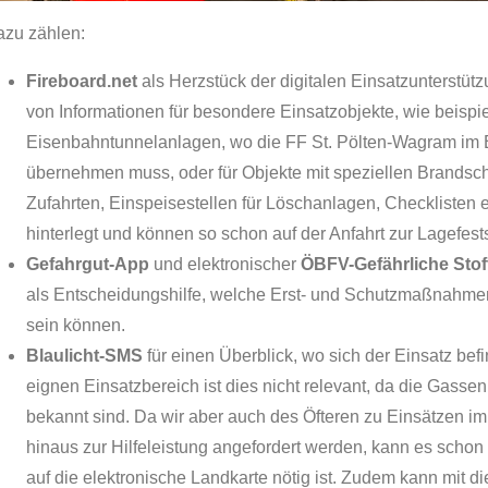
zu zählen:
Fireboard.net
als Herzstück der digitalen Einsatzunterstüt
von Informationen für besondere Einsatzobjekte, wie beispi
Eisenbahntunnelanlagen, wo die FF St. Pölten-Wagram im 
übernehmen muss, oder für Objekte mit speziellen Brandsch
Zufahrten, Einspeisestellen für Löschanlagen, Checklisten et
hinterlegt und können so schon auf der Anfahrt zur Lagefe
Gefahrgut-App
und elektronischer
ÖBFV-Gefährliche Stoff
als Entscheidungshilfe, welche Erst- und Schutzmaßnahme
sein können.
Blaulicht-SMS
für einen Überblick, wo sich der Einsatz befi
eignen Einsatzbereich ist dies nicht relevant, da die Gasse
bekannt sind. Da wir aber auch des Öfteren zu Einsätzen i
hinaus zur Hilfeleistung angefordert werden, kann es scho
auf die elektronische Landkarte nötig ist. Zudem kann mit d