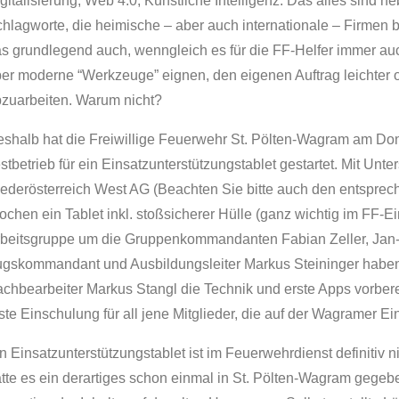
gitalisierung, Web 4.0, Künstliche Intelligenz. Das alles sind n
hlagworte, die heimische – aber auch internationale – Firmen b
s grundlegend auch, wenngleich es für die FF-Helfer immer a
er moderne “Werkzeuge” eignen, den eigenen Auftrag leichter od
zuarbeiten. Warum nicht?
shalb hat die Freiwillige Feuerwehr St. Pölten-Wagram am Don
stbetrieb für ein Einsatzunterstützungstablet gestartet. Mit Unt
ederösterreich West AG (Beachten Sie bitte auch den entspre
chen ein Tablet inkl. stoßsicherer Hülle (ganz wichtig im FF-Ei
beitsgruppe um die Gruppenkommandanten Fabian Zeller, Jan-
gskommandant und Ausbildungsleiter Markus Steininger haben
chbearbeiter Markus Stangl die Technik und erste Apps vorbere
ste Einschulung für all jene Mitglieder, die auf der Wagramer Ein
n Einsatzunterstützungstablet ist im Feuerwehrdienst definitiv 
tte es ein derartiges schon einmal in St. Pölten-Wagram gegeb