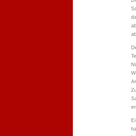
Di
Sc
da
ab
ab
De
Te
Ni
Wo
Ar
Zu
Sa
er
Ei
ha