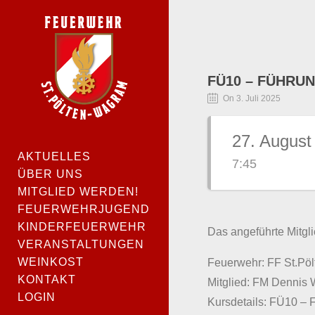
FÜ10 – FÜHRUN
On 3. Juli 2025
27. August
AKTUELLES
7:45
ÜBER UNS
MITGLIED WERDEN!
FEUERWEHRJUGEND
KINDERFEUERWEHR
Das angeführte Mitgli
VERANSTALTUNGEN
WEINKOST
Feuerwehr: FF St.Pö
KONTAKT
Mitglied: FM Dennis 
LOGIN
Kursdetails: FÜ10 – 