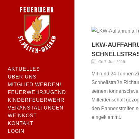
LKW-AUFFAHRU
SCHNELLSTRAS
On 7. Juni 2016
AKTUELLES
Mit rund 24 Tonnen Z
ÜBER UNS
Schnellstraße Richtun
MITGLIED WERDEN!
seinem tonnenschwere
FEUERWEHRJUGEND
Mitleidenschaft gezog
KINDERFEUERWEHR
VERANSTALTUNGEN
den Pannenstreifen s
WEINKOST
eingeklemmt.
KONTAKT
LOGIN