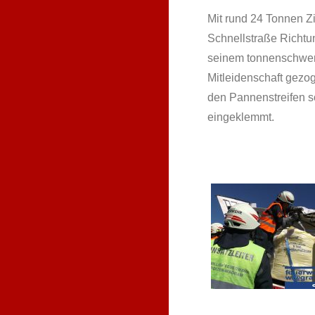
Mit rund 24 Tonnen Z
Schnellstraße Richtun
seinem tonnenschwere
Mitleidenschaft gezog
den Pannenstreifen s
eingeklemmt.