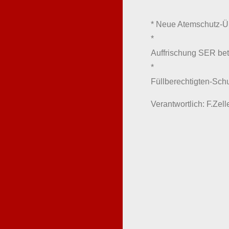
* Neue Atemschutz-
*
Auffrischung SER bet
*
Füllberechtigten-Sch
Verantwortlich: F.Zell