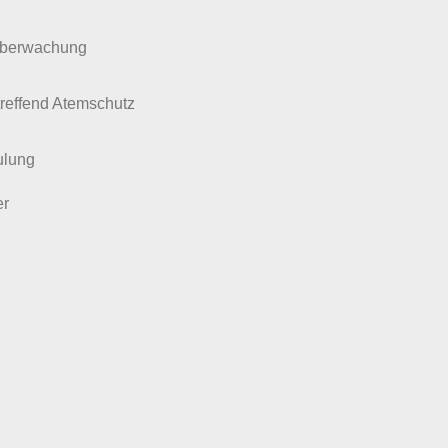
Überwachung
reffend Atemschutz
ulung
er