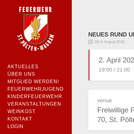
NEUES RUND U
On 9. August 2026
2. April 20
AKTUELLES
19:00 / 21:00
ÜBER UNS
MITGLIED WERDEN!
FEUERWEHRJUGEND
KINDERFEUERWEHR
venue
VERANSTALTUNGEN
Freiwillig
WEINKOST
70, St. Pöl
KONTAKT
LOGIN