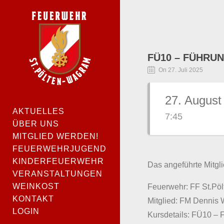
FÜ10 – FÜHRUN
On 27. Juli 2025
27. August
AKTUELLES
7:45
ÜBER UNS
MITGLIED WERDEN!
FEUERWEHRJUGEND
KINDERFEUERWEHR
Das angeführte Mitgli
VERANSTALTUNGEN
WEINKOST
Feuerwehr: FF St.Pö
KONTAKT
Mitglied: FM Dennis 
LOGIN
Kursdetails: FÜ10 – 