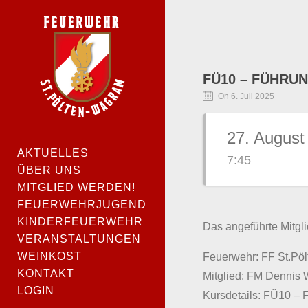
FÜ10 – FÜHRUN
On 6. Juli 2025
27. August
AKTUELLES
7:45
ÜBER UNS
MITGLIED WERDEN!
FEUERWEHRJUGEND
KINDERFEUERWEHR
Das angeführte Mitgli
VERANSTALTUNGEN
WEINKOST
Feuerwehr: FF St.Pö
KONTAKT
Mitglied: FM Dennis 
LOGIN
Kursdetails: FÜ10 – 