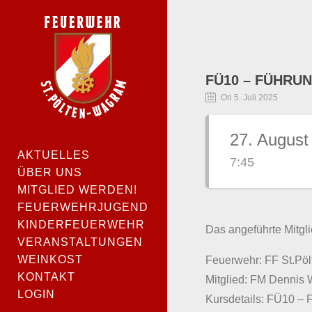
FÜ10 – FÜHRUN
On 5. Juli 2025
27. August
AKTUELLES
7:45
ÜBER UNS
MITGLIED WERDEN!
FEUERWEHRJUGEND
KINDERFEUERWEHR
Das angeführte Mitgli
VERANSTALTUNGEN
WEINKOST
Feuerwehr: FF St.Pö
KONTAKT
Mitglied: FM Dennis 
LOGIN
Kursdetails: FÜ10 – 