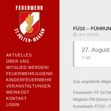
FÜ10 – FÜHRUN
On 2. Juli 2025
27. August
AKTUELLES
7:45
ÜBER UNS
MITGLIED WERDEN!
FEUERWEHRJUGEND
KINDERFEUERWEHR
Das angeführte Mitgli
VERANSTALTUNGEN
WEINKOST
Feuerwehr: FF St.Pö
KONTAKT
Mitglied: FM Dennis 
LOGIN
Kursdetails: FÜ10 – 