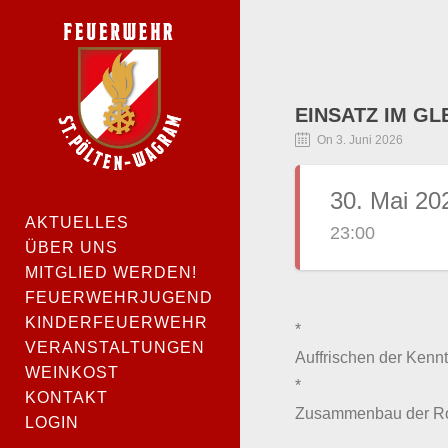
EINSATZ IM GL
On 3. Juni 2026
30. Mai 20
AKTUELLES
23:00
ÜBER UNS
MITGLIED WERDEN!
FEUERWEHRJUGEND
KINDERFEUERWEHR
*
VERANSTALTUNGEN
Auffrischen der Kenn
WEINKOST
*
KONTAKT
Zusammenbau der Rol
LOGIN