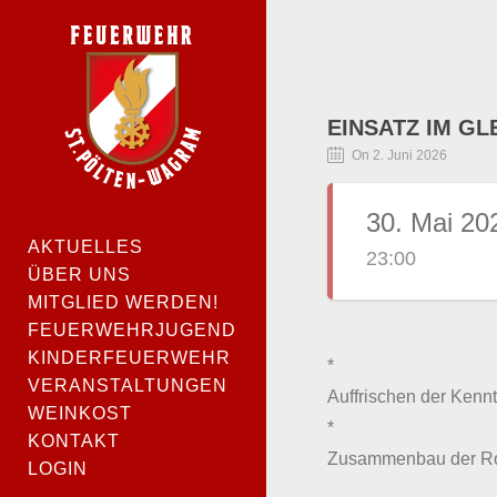
EINSATZ IM GL
On 2. Juni 2026
30. Mai 20
AKTUELLES
23:00
ÜBER UNS
MITGLIED WERDEN!
FEUERWEHRJUGEND
KINDERFEUERWEHR
*
VERANSTALTUNGEN
Auffrischen der Kenn
WEINKOST
*
KONTAKT
Zusammenbau der Rol
LOGIN