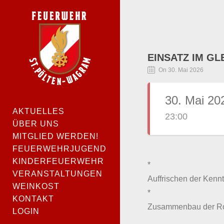
EINSATZ IM GL
On 30. Mai 2026
30. Mai 20
AKTUELLES
23:00
ÜBER UNS
MITGLIED WERDEN!
FEUERWEHRJUGEND
KINDERFEUERWEHR
*
VERANSTALTUNGEN
Auffrischen der Kenn
WEINKOST
*
KONTAKT
Zusammenbau der Rol
LOGIN