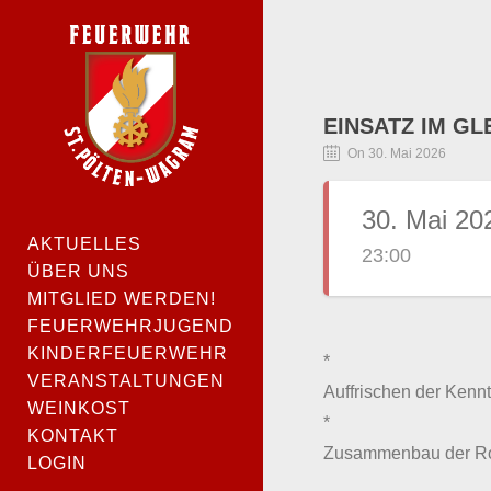
EINSATZ IM GL
On 30. Mai 2026
30. Mai 20
AKTUELLES
23:00
ÜBER UNS
MITGLIED WERDEN!
FEUERWEHRJUGEND
KINDERFEUERWEHR
*
VERANSTALTUNGEN
Auffrischen der Kenn
WEINKOST
*
KONTAKT
Zusammenbau der Rol
LOGIN