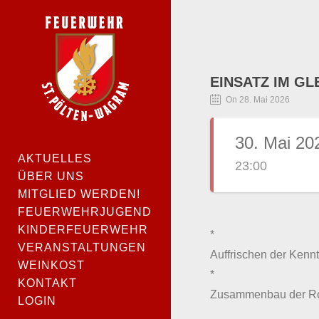
EINSATZ IM GL
On 28. Mai 2026
30. Mai 20
AKTUELLES
23:00
ÜBER UNS
MITGLIED WERDEN!
FEUERWEHRJUGEND
KINDERFEUERWEHR
*
VERANSTALTUNGEN
Auffrischen der Kenn
WEINKOST
*
KONTAKT
Zusammenbau der Rol
LOGIN