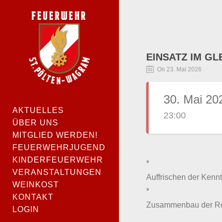
EINSATZ IM GL
On 23. Mai 2026
30. Mai 20
AKTUELLES
23:00
ÜBER UNS
MITGLIED WERDEN!
FEUERWEHRJUGEND
KINDERFEUERWEHR
*
VERANSTALTUNGEN
Auffrischen der Kenn
WEINKOST
*
KONTAKT
Zusammenbau der Rol
LOGIN