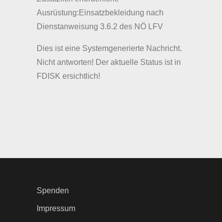
Ausrüstung:Einsatzbekleidung nach
Dienstanweisung 3.6.2 des NÖ LFV
Dies ist eine Systemgenerierte Nachricht.
Nicht antworten! Der aktuelle Status ist in
FDISK ersichtlich!
Spenden
Impressum