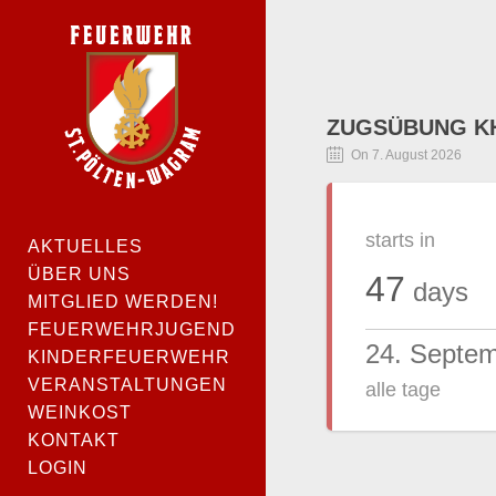
ZUGSÜBUNG KH
On 7. August 2026
starts in
AKTUELLES
ÜBER UNS
47
days
MITGLIED WERDEN!
FEUERWEHRJUGEND
24. Septe
KINDERFEUERWEHR
VERANSTALTUNGEN
alle tage
WEINKOST
KONTAKT
LOGIN